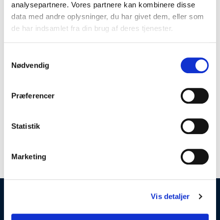
Navn
*
analysepartnere. Vores partnere kan kombinere disse
data med andre oplysninger, du har givet dem, eller som
de har indsamlet fra din brug af deres tjenester.
E-mail
*
Samtykkevalg
Nødvendig
Websted
Præferencer
Statistik
Gem mit navn, mail og websted i denne browser til
næste gang jeg kommenterer.
Marketing
Vis detaljer